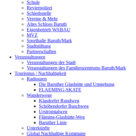
Schule
Revierpolizei
Schiedsstelle
Vereine & Mehr
Altes Schloss Baruth
Eigenbetrieb WABAU
MVZ
Sporthalle Baruth/Mark
Stadtstiftung
Partnerschaften
Veranstaltungen
Veranstaltungen der Stadt
Veranstaltungen des Familienzentrums Baruth/Mark
Tourismus / Nachhaltigkeit
Radtouren
Die Baruther Glashütte und Umgebung
FLAEMING-SKATE
Wanderwege
Klasdorfer Rundweg
Schöbendorfer Buschweg
Urstromtalweg
Fläming-Glashütte-Weg
Baruther Linie
Unterkünfte
Global Nachhaltige Kommune