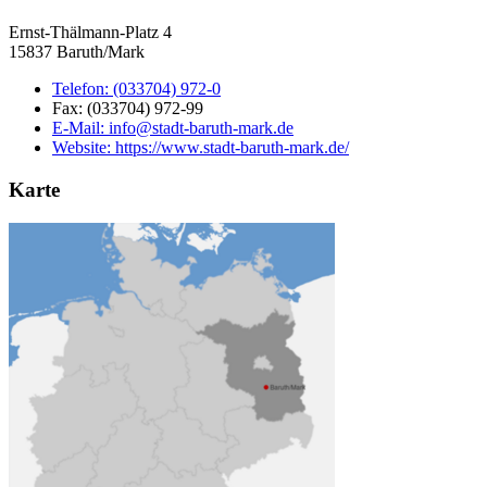
Ernst-Thälmann-Platz 4
15837 Baruth/Mark
Telefon:
(033704) 972-0
Fax:
(033704) 972-99
E-Mail:
info@stadt-baruth-mark.de
Website:
https://www.stadt-baruth-mark.de/
Karte