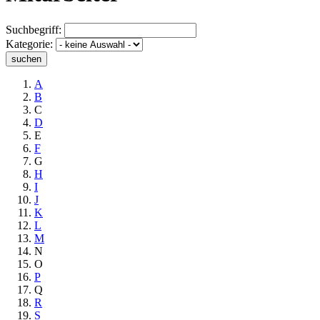
Suchbegriff:
Kategorie:
suchen
A
B
C
D
E
F
G
H
I
J
K
L
M
N
O
P
Q
R
S