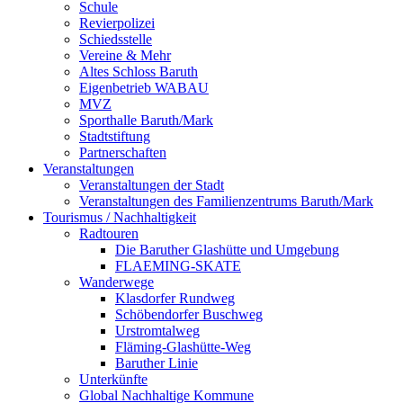
Schule
Revierpolizei
Schiedsstelle
Vereine & Mehr
Altes Schloss Baruth
Eigenbetrieb WABAU
MVZ
Sporthalle Baruth/Mark
Stadtstiftung
Partnerschaften
Veranstaltungen
Veranstaltungen der Stadt
Veranstaltungen des Familienzentrums Baruth/Mark
Tourismus / Nachhaltigkeit
Radtouren
Die Baruther Glashütte und Umgebung
FLAEMING-SKATE
Wanderwege
Klasdorfer Rundweg
Schöbendorfer Buschweg
Urstromtalweg
Fläming-Glashütte-Weg
Baruther Linie
Unterkünfte
Global Nachhaltige Kommune