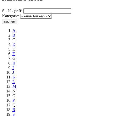
Suchbegriff:
Kategorie:
suchen
A
B
C
D
E
F
G
H
I
J
K
L
M
N
O
P
Q
R
S