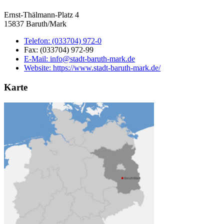
Ernst-Thälmann-Platz 4
15837 Baruth/Mark
Telefon:
(033704) 972-0
Fax:
(033704) 972-99
E-Mail:
info@stadt-baruth-mark.de
Website:
https://www.stadt-baruth-mark.de/
Karte