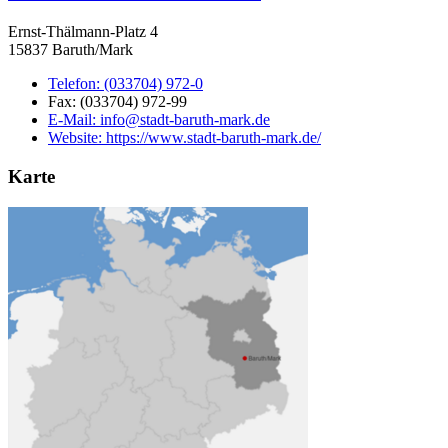
Ernst-Thälmann-Platz 4
15837 Baruth/Mark
Telefon:
(033704) 972-0
Fax:
(033704) 972-99
E-Mail:
info@stadt-baruth-mark.de
Website:
https://www.stadt-baruth-mark.de/
Karte