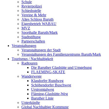
Schule
Revierpolizei
Schiedsstelle
Vereine & Mehr
Altes Schloss Baruth
Eigenbetrieb WABAU
MVZ
Sporthalle Baruth/Mark
Stadtstiftung
Partnerschaften
Veranstaltungen
Veranstaltungen der Stadt
Veranstaltungen des Familienzentrums Baruth/Mark
Tourismus / Nachhaltigkeit
Radtouren
Die Baruther Glashütte und Umgebung
FLAEMING-SKATE
Wanderwege
Klasdorfer Rundweg
Schöbendorfer Buschweg
Urstromtalweg
Fläming-Glashütte-Weg
Baruther Linie
Unterkünfte
Global Nachhaltige Kommune