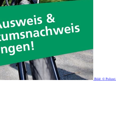
Bild:
© Polize