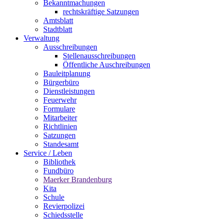
Bekanntmachungen
rechtskräftige Satzungen
Amtsblatt
Stadtblatt
Verwaltung
Ausschreibungen
Stellenausschreibungen
Öffentliche Auschreibungen
Bauleitplanung
Bürgerbüro
Dienstleistungen
Feuerwehr
Formulare
Mitarbeiter
Richtlinien
Satzungen
Standesamt
Service / Leben
Bibliothek
Fundbüro
Maerker Brandenburg
Kita
Schule
Revierpolizei
Schiedsstelle