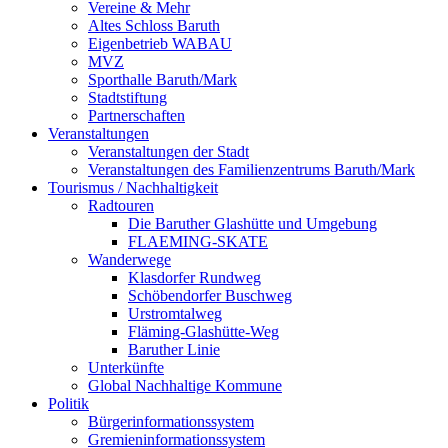
Vereine & Mehr
Altes Schloss Baruth
Eigenbetrieb WABAU
MVZ
Sporthalle Baruth/Mark
Stadtstiftung
Partnerschaften
Veranstaltungen
Veranstaltungen der Stadt
Veranstaltungen des Familienzentrums Baruth/Mark
Tourismus / Nachhaltigkeit
Radtouren
Die Baruther Glashütte und Umgebung
FLAEMING-SKATE
Wanderwege
Klasdorfer Rundweg
Schöbendorfer Buschweg
Urstromtalweg
Fläming-Glashütte-Weg
Baruther Linie
Unterkünfte
Global Nachhaltige Kommune
Politik
Bürgerinformationssystem
Gremieninformationssystem