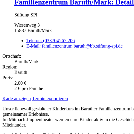
Familienzentrum Baruth/Mark
: Detail
Stiftung SPI
Wiesenweg 3
15837 Baruth/Mark
Telefon:
(033704) 67 206
E-Mail:
familienzentrum.baruth@bb.stiftung-spi.de
Ortschaft:
Baruth/Mark
Region:
Baruth
Preis:
2,00 €
2 € pro Familie
Karte anzeigen
Termin exportieren
Unser liebevoll gestalteter Kinderkurs im Baruther Familienzentrum 
gemeinsamer Erlebnisse.
Im Mitmach-Puppentheater werden eure Kinder aktiv in die Geschicht
Miteinander.