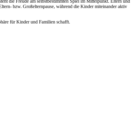
 steht die Freude am selbstbestimmten Spiel im Mittelpunkt. Eltern und
 Eltern- bzw. Großelternpause, während die Kinder miteinander aktiv
äre für Kinder und Familien schafft.