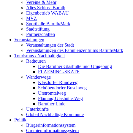
Vereine & Mehr
Altes Schloss Baruth
Eigenbetrieb WABAU
MVZ
Sporthalle Baruth/Mark
Stadtstiftung
Partnerschaften
Veranstaltungen
Veranstaltungen der Stadt
Veranstaltungen des Familienzentrums Baruth/Mark
Tourismus / Nachhaltigkeit
Radtouren
Die Baruther Glashütte und Umgebung
FLAEMING-SKATE
Wanderwege
Klasdorfer Rundweg
Schöbendorfer Buschweg
Urstromtalweg
Fläming-Glashütte-Weg
Baruther Linie
Unterkünfte
Global Nachhaltige Kommune
Politik
Bürgerinformationssystem
Gremieninformationssystem