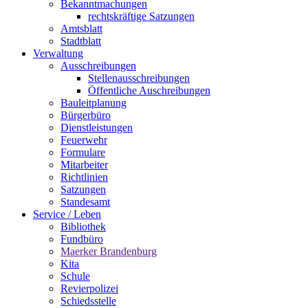
Bekanntmachungen
rechtskräftige Satzungen
Amtsblatt
Stadtblatt
Verwaltung
Ausschreibungen
Stellenausschreibungen
Öffentliche Auschreibungen
Bauleitplanung
Bürgerbüro
Dienstleistungen
Feuerwehr
Formulare
Mitarbeiter
Richtlinien
Satzungen
Standesamt
Service / Leben
Bibliothek
Fundbüro
Maerker Brandenburg
Kita
Schule
Revierpolizei
Schiedsstelle