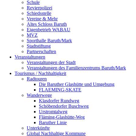
Schule
Revierpolizei
Schiedsstelle
Vereine & Mehr
Altes Schloss Baruth
Eigenbetrieb WABAU
MVZ
Sporthalle Baruth/Mark
Stadtstiftung
Partnerschaften
Veranstaltungen
Veranstaltungen der Stadt
Veranstaltungen des Familienzentrums Baruth/Mark
Tourismus / Nachhaltigkeit
Radtouren
Die Baruther Glashütte und Umgebung
FLAEMING-SKATE
Wanderwege
Klasdorfer Rundweg
Schöbendorfer Buschweg
Urstromtalweg
Fläming-Glashütte-Weg
Baruther Linie
Unterkünfte
Global Nachhaltige Kommune